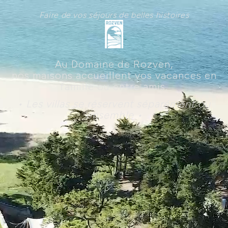
Faire de vos séjours de belles histoires
Au Domaine de Rozven,
nos maisons accueillent vos vacances en
famille ou entre amis.
• Les villas se réservent séparément ou
ensemble •