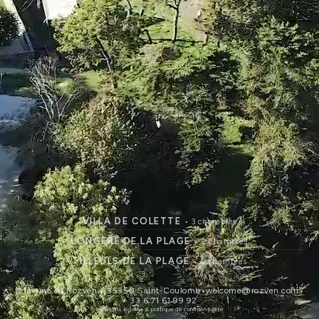
VILLA DE COLETTE
• 3 chambres
LONGÈRE DE LA PLAGE
• 2 chambres
TILLEULS DE LA PLAGE
• 2 chambres
Domaine de Rozven • 35350 Saint-Coulomb
•
welcome@rozven.com
•
+ 33 6 71 61 99 92
Mentions légales & politique de confidentialité